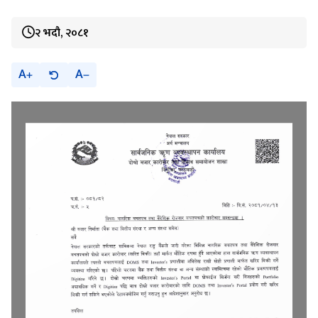
२ भदौ, २०८१
A
A