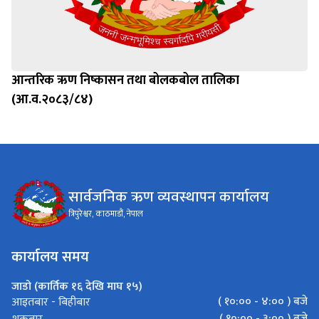
आन्तरिक ऋण निष्कासन तथा बोलकबोल तालिका
(आ.व.२०८३/८४)
सार्वजनिक ऋण व्यवस्थापन कार्यालय
त्रिपुरेश्वर, काठमाडौं, नेपाल
कार्यालय समय
जाडो (कार्तिक १६ देखि माघ १५)
( १०:०० - ४:०० ) बजे
आइतबार - बिहीबार
( १०:०० - ३:०० ) बजे