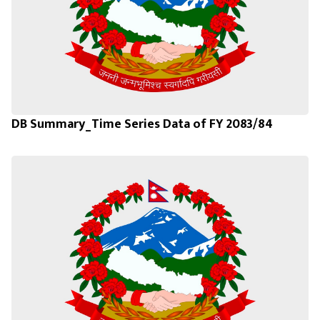
DB Summary_Time Series Data of FY 2083/84