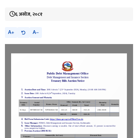
६ असोज, २०८१
A
A