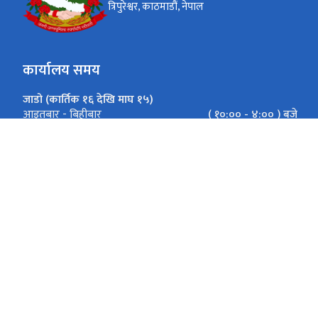
त्रिपुरेश्वर, काठमाडौं, नेपाल
कार्यालय समय
जाडो (कार्तिक १६ देखि माघ १५)
( १०:०० - ४:०० ) बजे
आइतबार - बिहीबार
( १०:०० - ३:०० ) बजे
शुक्रबार
गर्मी (माघ १६ देखि कार्तिक १५)
( १०:०० - ५:०० ) बजे
आइतबार - बिहीबार
( १०:०० - ३:०० ) बजे
शुक्रबार