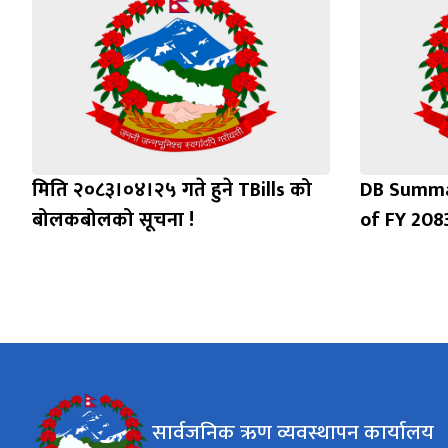
मिति २०८३।०४।२५ गते हुने TBills को
DB Summa
बोलकबोलको सूचना !
of FY 208
सार्वजनिक ऋण व्यवस्थापन कार्यालय