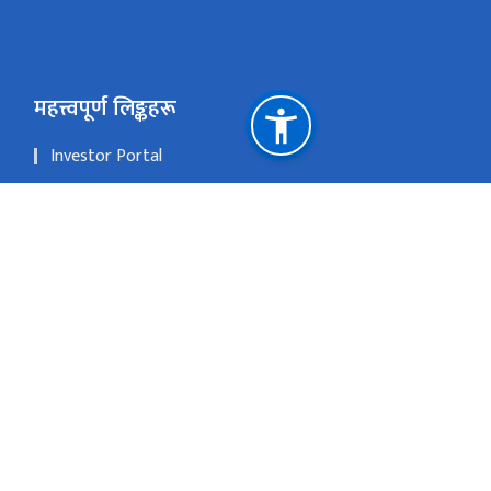
महत्त्वपूर्ण लिङ्कहरू
Investor Portal
एकीकृत कार्यालय व्यवस्थापन प्रणाली
प्रधानमन्त्री तथा मन्त्रिपरिषद्को कार्यालय सिंहदरबार, काठमाडौ,
नेपाल ।
YouTube
नागरिक वडापत्र
राष्ट्रिय प्राकृतिक स्रोत तथा वित्त आयोग
त्रिपुरेश्वर, 