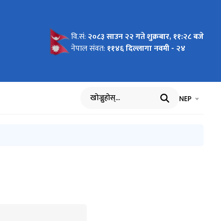
वि.सं:
२०८३ साउन २२ गते शुक्रबार, ११:२८ बजे
!
 २०८१/८२
०८९
5152087)
 !
03162085)
 ३)
काशन
्धी सूचना
ोलकबोल
लिका ।
ा !
 ऋणको
न्धमा ।
।
गि शुरुमा
ा।
्ने
नेपाल संवत:
११४६ दिल्लागा नवमी - २४
ा !!!
 !!!
!!!
Download
भाषा चयन गर्नुह
भाषा प
NEP
खोज्नुहोस्