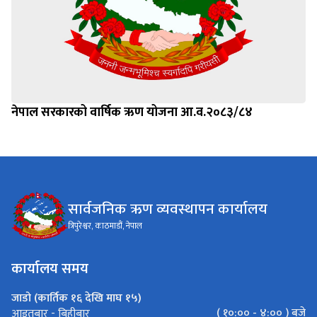
नेपाल सरकारको वार्षिक ऋण योजना आ.व.२०८३/८४
सार्वजनिक ऋण व्यवस्थापन कार्यालय
त्रिपुरेश्वर, काठमाडौं, नेपाल
कार्यालय समय
जाडो (कार्तिक १६ देखि माघ १५)
( १०:०० - ४:०० ) बजे
आइतबार - बिहीबार