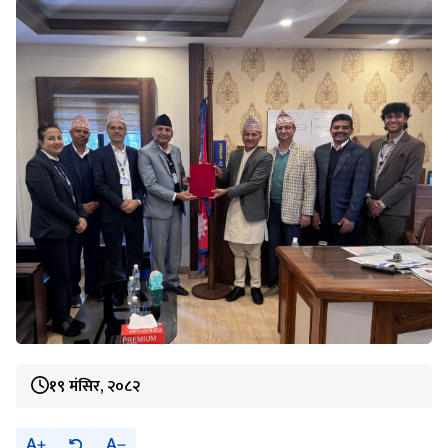
१९ मंसिर, २०८२
A
A